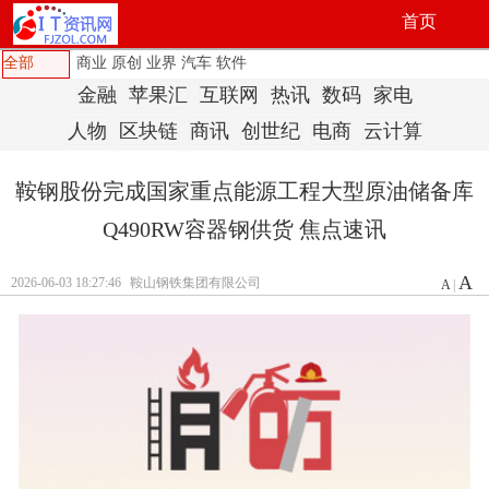
首页
全部
商业
原创
业界
汽车
软件
金融
苹果汇
互联网
热讯
数码
家电
人物
区块链
商讯
创世纪
电商
云计算
鞍钢股份完成国家重点能源工程大型原油储备库
Q490RW容器钢供货 焦点速讯
A
2026-06-03 18:27:46
鞍山钢铁集团有限公司
A
|