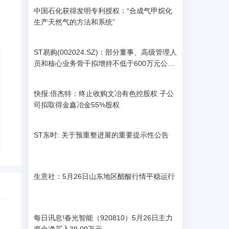
中国石化获得发明专利授权：“合成气甲烷化
生产天然气的方法和系统”
ST易购(002024.SZ)：部分董事、高级管理人
员和核心业务骨干拟增持不低于600万元公司
股份|关注
快报:倍杰特：终止收购文冶有色控股权 子公
司拟取得金鑫冶金55%股权
ST东时: 关于预重整进展的重要提示性公告
生意社：5月26日山东地区醋酸行情平稳运行
每日讯息!春光智能（920810）5月26日主力