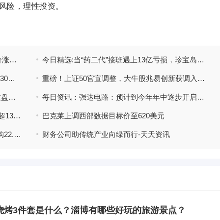
风险，理性投资。
公
视焦点讯！荣旗科技：连续2个交易日收盘价涨幅偏离值累超30%
今日精选:当“药二代”接班遇上13亿亏损，珍宝岛转型困局何解？
河北拓泽紧固件制造有限公司成立 注册资本30万人民币
重磅！上证50官宣调整，大牛股兆易创新获调入，传统蓝筹退位
即时看！生意社：5月28日MTBE外盘市场收盘价格波动
每日资讯：强达电路：预计到今年年中逐步开启投产
成大生物：副总经理陈新拟减持公司股份不超13.1万股|看点
巴克莱上调西部数据目标价至620美元
中通快递-W于5月27日斥资499.55万美元回购22.2万股|今日热门
财务公司助传统产业向绿而行-天天资讯
烧烤3件套是什么？淄博有哪些好玩的旅游景点？