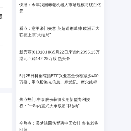
快播：今年我国养老机器人市场规模将破百亿
元
怎
看点：意甲豪门失意 英超送别瓜帅 欧洲五大
联赛上演“大结局”
新秀丽(01910.HK)5月22日斥资约2095.13万
港元回购142.29万股 热头条
5月25日科创综指ETF兴业基金份额减少400
万份，重仓股海光信息、寒武纪、摩尔线程
焦点热门:中泰股份获得实用新型专利授
权：“一种内置式大承载吊耳结构”
今热点：吴梦洁因伤暂离中国女排 多名老将
回归