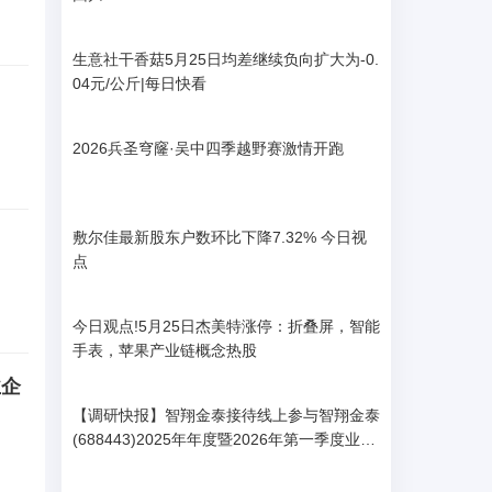
生意社干香菇5月25日均差继续负向扩大为-0.
04元/公斤|每日快看
2026兵圣穹窿·吴中四季越野赛激情开跑
敷尔佳最新股东户数环比下降7.32% 今日视
点
今日观点!5月25日杰美特涨停：折叠屏，智能
手表，苹果产业链概念热股
业企
【调研快报】智翔金泰接待线上参与智翔金泰
(688443)2025年年度暨2026年第一季度业绩
说明会的全体投资者调研