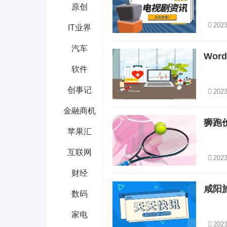
原创
2023
IT业界
汽车
Wo
软件
创事记
2023
金融商机
狮跑
苹果汇
互联网
2023
财经
咸阳
数码
家电
2023