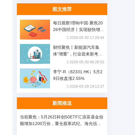
图文推荐
每日观察!理响中国·聚焦20
26中国经济丨实现较快增
长！一图解读前四月工业企
2026-05-30 17:29:44
业利润数据
财经聚焦丨新能源汽车集
体“增重”，行业迎来新考题-
视焦点讯
2026-05-30 06:28:52
李宁-R（82331.HK）5月2
9日收盘涨2.55%
2026-05-29 19:13:37
新闻推送
当前聚焦：5月26日科创50ETF汇添富基金份
额增加1200万份，重仓股寒武纪、海光信
息、中芯国际