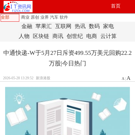
首页
全部
商业
原创
业界
汽车
软件
金融
苹果汇
互联网
热讯
数码
家电
人物
区块链
商讯
创世纪
电商
云计算
中通快递-W于5月27日斥资499.55万美元回购22.2
万股|今日热门
A
2026-05-28 13:29:52
新浪港股
A
|