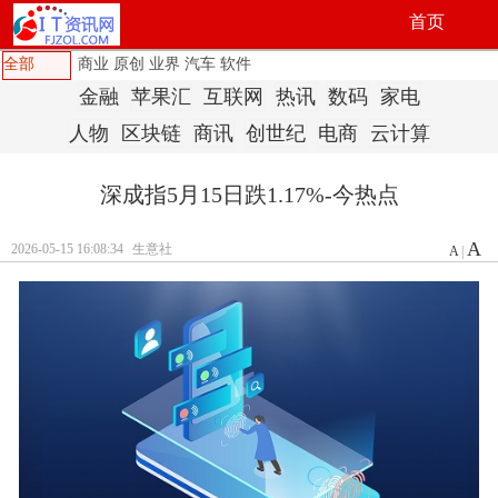
首页
全部
商业
原创
业界
汽车
软件
金融
苹果汇
互联网
热讯
数码
家电
人物
区块链
商讯
创世纪
电商
云计算
深成指5月15日跌1.17%-今热点
A
2026-05-15 16:08:34
生意社
A
|