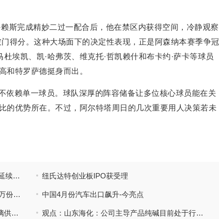
·赖斯完成精妙二过一配合后，他在禁区内获得空间，冷静观察
破门得分。这种大场面下的决定性表现，正是阿森纳本赛季争
马杜埃凯、凯·哈弗茨、维克托·哲凯赖什和布卡约·萨卡等球员
高和特罗萨德挺身而出。
不依赖单一球员。球队深厚的阵容储备让多位核心球员能在关
比的优势所在。不过，阿尔特塔周日的几次重要用人决策若未
冠资
厄德高替补登场改变战局，阿森纳多点开花延续争冠希望 每日速讯
纽氏达特创业板IPO获受理
5月11日科创综指ETF华夏基金份额增加800万份，重仓股海光信息、寒武纪、摩尔线程
中国4月份汽车出口飙升-今亮点
PriceSeek提醒：毕节明钧玻璃二线点火 玻璃供给承压_热点
观点：山东海化：公司主导产品纯碱目前处于行业周期底部