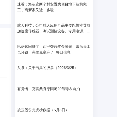
速看：海淀这两个村安置房项目地下结构完
工，离新家又近一步啦
航天科技：公司航天应用产品主要以惯性导航
加速度传感器、测试测控设备、专用电源、精
密制造为主要业务方向 微速讯
巴萨这回拼了！西甲夺冠奖金曝光，幕后员工
也分钱，弗里克赢麻了_每日信息
头条：关于洁具的股票（2026/3/25）
有觉悟！克雷桑身穿国足20号球衣自拍
凌云股份龙虎榜数据（5月8日）