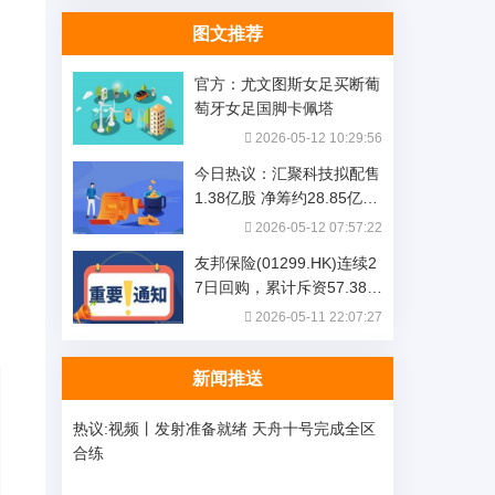
图文推荐
官方：尤文图斯女足买断葡
冠
萄牙女足国脚卡佩塔
2026-05-12 10:29:56
今日热议：汇聚科技拟配售
1.38亿股 净筹约28.85亿港
元
2026-05-12 07:57:22
友邦保险(01299.HK)连续2
7日回购，累计斥资57.38亿
港元
2026-05-11 22:07:27
新闻推送
热议:视频丨发射准备就绪 天舟十号完成全区
合练