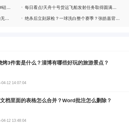
生意社：5月11日黄埔港地区金属硅通氧553#硅价格行情
每日看点!天舟十号货运飞船发射任务取得圆满成功
'重大打击'——鲍文对西汉姆联对阵阿森纳的无效进球感到愤怒
绝杀后立刻尿检？一球洗白整个赛季？张皓嘉背后，藏太多无奈|今日热讯
烧烤3件套是什么？淄博有哪些好玩的旅游景点？
-04-12 14:07:04
rd文档里面的表格怎么合并？Word批注怎么删除？
-04-12 13:48:04