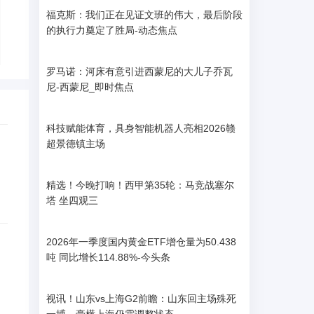
福克斯：我们正在见证文班的伟大，最后阶段
的执行力奠定了胜局-动态焦点
罗马诺：河床有意引进西蒙尼的大儿子乔瓦
尼-西蒙尼_即时焦点
科技赋能体育，具身智能机器人亮相2026赣
超景德镇主场
精选！今晚打响！西甲第35轮：马竞战塞尔
塔 坐四观三
2026年一季度国内黄金ETF增仓量为50.438
吨 同比增长114.88%-今头条
视讯！山东vs上海G2前瞻：山东回主场殊死