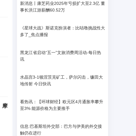
新消息丨康芝药业2025年亏损扩大至2.3亿 董
事长洪江游薪酬60.52万
《星球大战》斯诺克扮演者：比咕噜挑战性大
多了_焦点播报
黑龙江省启动“五一”文旅消费周活动-每日热
讯
水晶宫3-1顿涅茨克矿工，萨尔闪击，镰田大
地传射 今日快讯
看热讯：【环球财经】欧元区4月通胀率攀升
、摩
至3% 能源价格为主要推手
信息:巴基斯坦外交部：巴方与伊美的外交接
触仍在进行