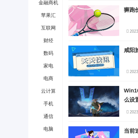
金融商机
狮跑
苹果汇
互联网
2023
财经
咸阳
数码
家电
2023
电商
Wi
云计算
么设
手机
2023
通信
电脑
当前