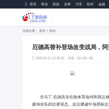
首页
商业
原创
业界
汽车
软件
金融
当前位置：
首页
>
滚动
厄德高替补登场改变战局，阿
2026-05-12 12:35:52
来源：篮坛第一线
当马丁·厄德高在伦敦体育场对阵西汉
森纳全队的比赛状态。这位挪威中场用标志