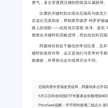
勇气，多次穿透西汉姆的防线送出威胁球。
比赛的关键时刻出现在厄德高与德克兰
后送出完美助攻，帮助莱昂德罗·特罗萨德
路上的缩影——此前埃贝雷基·埃泽、诺尼·
都曾在关键时刻贡献进球，而此役轮到厄德
阿森纳目前处于极佳的争冠位置，且并
键时刻发挥作用，这正是他们与竞争对手相
能奏效，外界舆论走向或将完全不同。
标签：
阿森纳
厄德高
西汉姆
阿尔特塔
欧