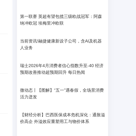
第一联赛 英超有望包揽三级欧战冠军：阿森
纳冲欧冠 埃梅里冲欧联
当前资讯!融捷健康新设子公司，含AI及机器
人业务
瑞士2026年4月消费者信心指数升至-40 经济
预期改善推动超预期回升 每日热闻
微动态丨【图解】“五一”遇春假，全场景消费
活力迸发
【财经分析】巴西医保成本危机深化：通胀溢
价高企 外溢效应重塑用工与物价体系