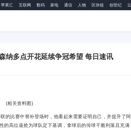
苹果汇
互联网
数码
家电
通信
人物
区块链
创世纪
森纳多点开花延续争冠希望 每日速讯
(相关资料图)
姆联的比赛中替补登场时，他看起来需要证明自己，并提升了阿
性的高位逼抢为球队定下基调，拿球后的传球干脆利落且充满