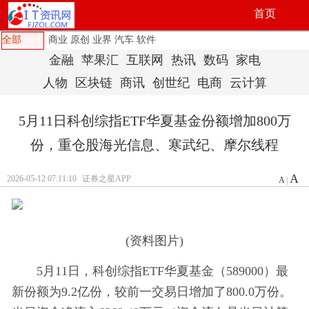
首页
全部
商业
原创
业界
汽车
软件
金融
苹果汇
互联网
热讯
数码
家电
人物
区块链
商讯
创世纪
电商
云计算
5月11日科创综指ETF华夏基金份额增加800万
份，重仓股海光信息、寒武纪、摩尔线程
A
2026-05-12 07:11:10
证券之星APP
A
|
(资料图片)
5月11日，科创综指ETF华夏基金（589000）最
新份额为9.2亿份，较前一交易日增加了800.0万份。