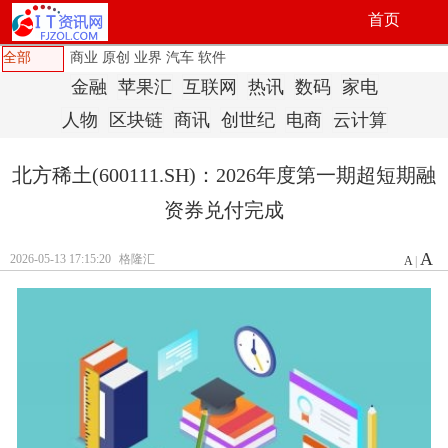
首页
全部
商业
原创
业界
汽车
软件
金融
苹果汇
互联网
热讯
数码
家电
人物
区块链
商讯
创世纪
电商
云计算
北方稀土(600111.SH)：2026年度第一期超短期融
资券兑付完成
A
2026-05-13 17:15:20
格隆汇
A
|