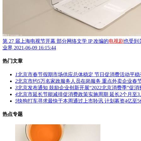
第 27 届上海电视节开幕 部分网络文学 IP 改编的
电视剧
也受到
业界
2021-06-09 16:15:44
热门文章
1
北京市春节假期市场供应总体稳定 节日促消费活动平稳
2
北京市约5万名家政服务人员在岗服务 重点外卖企业春
3
北京发布通知 鼓励企业创新开展“2022北京消费季”促消
4
北京市延长节能减排促消费政策实施周期 延长2个月至3
5
快狗打车寻求最快于本周通过上市聆讯 计划募资4亿至5
热点专题