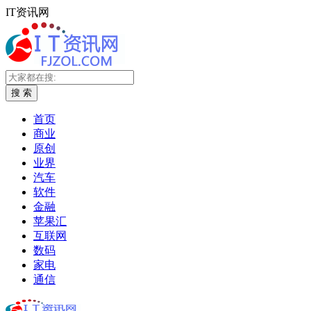
IT资讯网
搜 索
首页
商业
原创
业界
汽车
软件
金融
苹果汇
互联网
数码
家电
通信